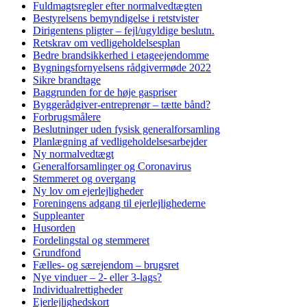
Fuldmagtsregler efter normalvedtægten
Bestyrelsens bemyndigelse i retstvister
Dirigentens pligter – fejl/ugyldige beslutn.
Retskrav om vedligeholdelsesplan
Bedre brandsikkerhed i etageejendomme
Bygningsfornyelsens rådgivermøde 2022
Sikre brandtage
Baggrunden for de høje gaspriser
Byggerådgiver-entreprenør – tætte bånd?
Forbrugsmålere
Beslutninger uden fysisk generalforsamling
Planlægning af vedligeholdelsesarbejder
Ny normalvedtægt
Generalforsamlinger og Coronavirus
Stemmeret og overgang
Ny lov om ejerlejligheder
Foreningens adgang til ejerlejlighederne
Suppleanter
Husorden
Fordelingstal og stemmeret
Grundfond
Fælles- og særejendom – brugsret
Nye vinduer – 2- eller 3-lags?
Individualrettigheder
Ejerlejlighedskort