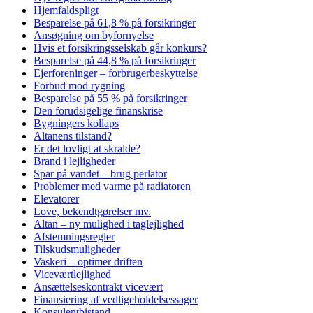
Hjemfaldspligt
Besparelse på 61,8 % på forsikringer
Ansøgning om byfornyelse
Hvis et forsikringsselskab går konkurs?
Besparelse på 44,8 % på forsikringer
Ejerforeninger – forbrugerbeskyttelse
Forbud mod rygning
Besparelse på 55 % på forsikringer
Den forudsigelige finanskrise
Bygningers kollaps
Altanens tilstand?
Er det lovligt at skralde?
Brand i lejligheder
Spar på vandet – brug perlator
Problemer med varme på radiatoren
Elevatorer
Love, bekendtgørelser mv.
Altan – ny mulighed i taglejlighed
Afstemningsregler
Tilskudsmuligheder
Vaskeri – optimer driften
Viceværtlejlighed
Ansættelseskontrakt vicevært
Finansiering af vedligeholdelsessager
Konsulentbistand