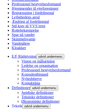
Professionel bestyrelsesformand
Hjemmesider til ejerforeninger
Begrænsning i fordelingstal
Lejlighedens areal
Ændring af fordelingstal
Stil krav til VVS’eren
Rottebekæmpelse
Spar på vandet
Skimmelsvamp
Vandmålere
Kloakker
E/F Rådgivning
udvid undermenu
Vision og målsætning
Ledelse og organisation
Professionel bestyrelsesformand
Konsulentbistand
Nyhedsbreve
Kontaktdata
Definitioner
udvid undermenu
Juridiske definitioner
Tekniske definitioner
Økonomiske definitioner
Teknik
udvid undermenu