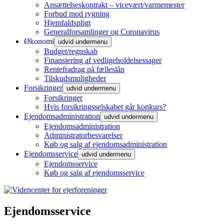
Ansættelseskontrakt – vicevært/varmemester
Forbud mod rygning
Hjemfaldspligt
Generalforsamlinger og Coronavirus
Økonomi
udvid undermenu
Budget/regnskab
Finansiering af vedligeholdelsessager
Rentefradrag på fælleslån
Tilskudsmuligheder
Forsikringer
udvid undermenu
Forsikringer
Hvis forsikringsselskabet går konkurs?
Ejendomsadministration
udvid undermenu
Ejendomsadministration
Administratorbesvarelser
Køb og salg af ejendomsadministration
Ejendomsservice
udvid undermenu
Ejendomsservice
Køb og salg af ejendomsservice
Ejendomsservice