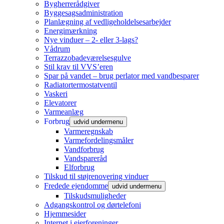
Bygherrerådgiver
Byggesagsadministration
Planlægning af vedligeholdelsesarbejder
Energimærkning
Nye vinduer – 2- eller 3-lags?
Vådrum
Terrazzobadeværelsesgulve
Stil krav til VVS’eren
Spar på vandet – brug perlator med vandbesparer
Radiatortermostatventil
Vaskeri
Elevatorer
Varmeanlæg
Forbrug
udvid undermenu
Varmeregnskab
Varmefordelingsmåler
Vandforbrug
Vandspareråd
Elforbrug
Tilskud til støjrenovering vinduer
Fredede ejendomme
udvid undermenu
Tilskudsmuligheder
Adgangskontrol og dørtelefoni
Hjemmesider
Internet i ejerforeninger