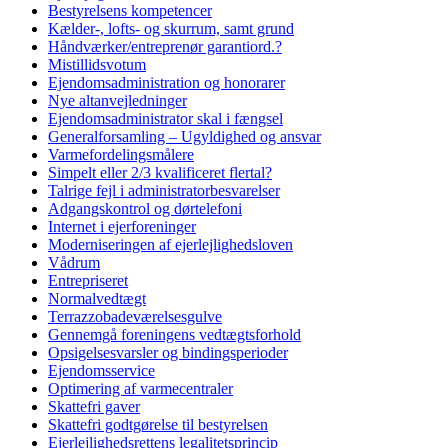
Bestyrelsens kompetencer
Kælder-, lofts- og skurrum, samt grund
Håndværker/entreprenør garantiord.?
Mistillidsvotum
Ejendomsadministration og honorarer
Nye altanvejledninger
Ejendomsadministrator skal i fængsel
Generalforsamling – Ugyldighed og ansvar
Varmefordelingsmålere
Simpelt eller 2/3 kvalificeret flertal?
Talrige fejl i administratorbesvarelser
Adgangskontrol og dørtelefoni
Internet i ejerforeninger
Moderniseringen af ejerlejlighedsloven
Vådrum
Entrepriseret
Normalvedtægt
Terrazzobadeværelsesgulve
Gennemgå foreningens vedtægtsforhold
Opsigelsesvarsler og bindingsperioder
Ejendomsservice
Optimering af varmecentraler
Skattefri gaver
Skattefri godtgørelse til bestyrelsen
Ejerlejlighedsrettens legalitetsprincip