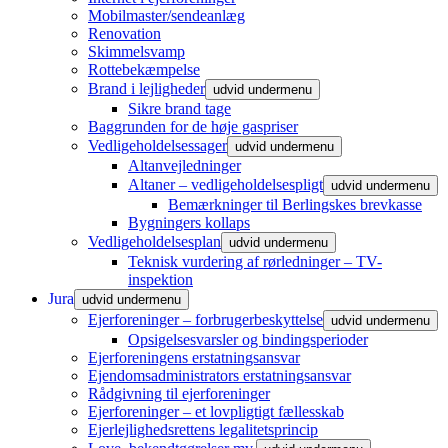
Mobilmaster/sendeanlæg
Renovation
Skimmelsvamp
Rottebekæmpelse
Brand i lejligheder
udvid undermenu
Sikre brand tage
Baggrunden for de høje gaspriser
Vedligeholdelsessager
udvid undermenu
Altanvejledninger
Altaner – vedligeholdelsespligt
udvid undermenu
Bemærkninger til Berlingskes brevkasse
Bygningers kollaps
Vedligeholdelsesplan
udvid undermenu
Teknisk vurdering af rørledninger – TV-
inspektion
Jura
udvid undermenu
Ejerforeninger – forbrugerbeskyttelse
udvid undermenu
Opsigelsesvarsler og bindingsperioder
Ejerforeningens erstatningsansvar
Ejendomsadministrators erstatningsansvar
Rådgivning til ejerforeninger
Ejerforeninger – et lovpligtigt fællesskab
Ejerlejlighedsrettens legalitetsprincip