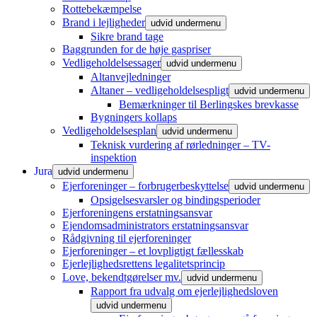
Rottebekæmpelse
Brand i lejligheder
udvid undermenu
Sikre brand tage
Baggrunden for de høje gaspriser
Vedligeholdelsessager
udvid undermenu
Altanvejledninger
Altaner – vedligeholdelsespligt
udvid undermenu
Bemærkninger til Berlingskes brevkasse
Bygningers kollaps
Vedligeholdelsesplan
udvid undermenu
Teknisk vurdering af rørledninger – TV-
inspektion
Jura
udvid undermenu
Ejerforeninger – forbrugerbeskyttelse
udvid undermenu
Opsigelsesvarsler og bindingsperioder
Ejerforeningens erstatningsansvar
Ejendomsadministrators erstatningsansvar
Rådgivning til ejerforeninger
Ejerforeninger – et lovpligtigt fællesskab
Ejerlejlighedsrettens legalitetsprincip
Love, bekendtgørelser mv.
udvid undermenu
Rapport fra udvalg om ejerlejlighedsloven
udvid undermenu