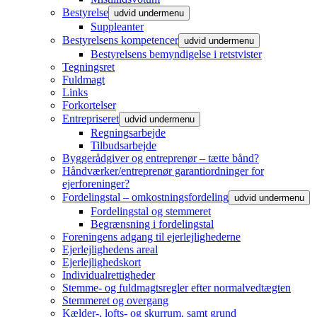
Bestyrelse
udvid undermenu
Suppleanter
Bestyrelsens kompetencer
udvid undermenu
Bestyrelsens bemyndigelse i retstvister
Tegningsret
Fuldmagt
Links
Forkortelser
Entrepriseret
udvid undermenu
Regningsarbejde
Tilbudsarbejde
Byggerådgiver og entreprenør – tætte bånd?
Håndværker/entreprenør garantiordninger for
ejerforeninger?
Fordelingstal – omkostningsfordeling
udvid undermenu
Fordelingstal og stemmeret
Begrænsning i fordelingstal
Foreningens adgang til ejerlejlighederne
Ejerlejlighedens areal
Ejerlejlighedskort
Individualrettigheder
Stemme- og fuldmagtsregler efter normalvedtægten
Stemmeret og overgang
Kælder-, lofts- og skurrum, samt grund