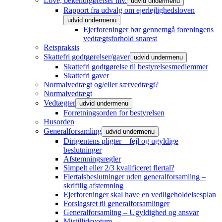
Love, bekendtgørelser mv.
udvid undermenu
Rapport fra udvalg om ejerlejlighedsloven
udvid undermenu
Ejerforeninger bør gennemgå foreningens
vedtægtsforhold snarest
Retspraksis
Skattefri godtgørelser/gaver
udvid undermenu
Skattefri godtgørelse til bestyrelsesmedlemmer
Skattefri gaver
Normalvedtægt og/eller særvedtægt?
Normalvedtægt
Vedtægter
udvid undermenu
Forretningsorden for bestyrelsen
Husorden
Generalforsamling
udvid undermenu
Dirigentens pligter – fejl og ugyldige
beslutninger
Afstemningsregler
Simpelt eller 2/3 kvalificeret flertal?
Flertalsbeslutninger uden generalforsamling –
skriftlig afstemning
Ejerforeninger skal have en vedligeholdelsesplan
Forslagsret til generalforsamlinger
Generalforsamling – Ugyldighed og ansvar
Mistillidsvotum