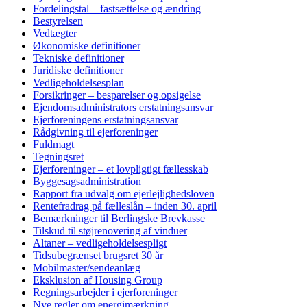
Fordelingstal – fastsættelse og ændring
Bestyrelsen
Vedtægter
Økonomiske definitioner
Tekniske definitioner
Juridiske definitioner
Vedligeholdelsesplan
Forsikringer – besparelser og opsigelse
Ejendomsadministrators erstatningsansvar
Ejerforeningens erstatningsansvar
Rådgivning til ejerforeninger
Fuldmagt
Tegningsret
Ejerforeninger – et lovpligtigt fællesskab
Byggesagsadministration
Rapport fra udvalg om ejerlejlighedsloven
Rentefradrag på fælleslån – inden 30. april
Bemærkninger til Berlingske Brevkasse
Tilskud til støjrenovering af vinduer
Altaner – vedligeholdelsespligt
Tidsubegrænset brugsret 30 år
Mobilmaster/sendeanlæg
Eksklusion af Housing Group
Regningsarbejder i ejerforeninger
Nye regler om energimærkning