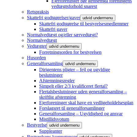
Ejerforeninger bør gennemgå foreningens
vedtægtsforhold snarest
Retspraksis
Skattefri godtgørelser/gaver
udvid undermenu
Skattefri godtgørelse til bestyrelsesmedlemmer
Skattefri gaver
Normalvedtægt og/eller særvedtægt?
Normalvedtægt
Vedtægter
udvid undermenu
Forretningsorden for bestyrelsen
Husorden
Generalforsamling
udvid undermenu
Dirigentens pligter – fejl og ugyldige
beslutninger
Afstemningsregler
Simpelt eller 2/3 kvalificeret flertal?
Flertalsbeslutninger uden generalforsamling –
skriftlig afstemning
Ejerforeninger skal have en vedligeholdelsesplan
Forslagsret til generalforsamlinger
Generalforsamling – Ugyldighed og ansvar
Mistillidsvotum
Bestyrelse
udvid undermenu
Suppleanter
Bestyrelsens kompetencer