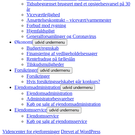
Tidsubegrænset brugsret med et opsigelsesvarsel på 30
år
Viceværtlejlighed
Ansættelseskontrakt – vicevært/varmemester
Forbud mod rygning
Hjemfaldspligt
Generalforsamlinger og Coronavirus
Økonomi
udvid undermenu
Budget/regnskab
Finansiering af vedligeholdelsessager
Rentefradrag på fælleslån
Tilskudsmuligheder
Forsikringer
udvid undermenu
Forsikringer
Hvis forsikringsselskabet går konkurs?
Ejendomsadministration
udvid undermenu
Ejendomsadministration
Administratorbesvarelser
Køb og salg af ejendomsadministration
Ejendomsservice
udvid undermenu
Ejendomsservice
Køb og salg af ejendomsservice
Videncenter for ejerforeninger
Drevet af WordPress