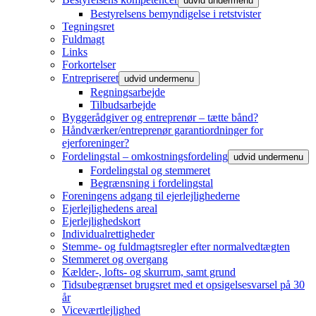
udvid undermenu
Bestyrelsens bemyndigelse i retstvister
Tegningsret
Fuldmagt
Links
Forkortelser
Entrepriseret
udvid undermenu
Regningsarbejde
Tilbudsarbejde
Byggerådgiver og entreprenør – tætte bånd?
Håndværker/entreprenør garantiordninger for
ejerforeninger?
Fordelingstal – omkostningsfordeling
udvid undermenu
Fordelingstal og stemmeret
Begrænsning i fordelingstal
Foreningens adgang til ejerlejlighederne
Ejerlejlighedens areal
Ejerlejlighedskort
Individualrettigheder
Stemme- og fuldmagtsregler efter normalvedtægten
Stemmeret og overgang
Kælder-, lofts- og skurrum, samt grund
Tidsubegrænset brugsret med et opsigelsesvarsel på 30
år
Viceværtlejlighed