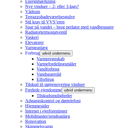
Energimærkning
Nye vinduer – 2- eller 3-lags?
Vådrum
Terrazzobadeværelsesgulve
Stil krav til VVS’eren
Spar på vandet – brug perlator med vandbesparer
Radiatortermostatventil
Vaskeri
Elevatorer
Varmeanlæg
Forbrug
udvid undermenu
Varmeregnskab
Varmefordelingsmåler
Vandforbrug
Vandspareråd
Elforbrug
Tilskud til støjrenovering vinduer
Fredede ejendomme
udvid undermenu
Tilskudsmuligheder
Adgangskontrol og dørtelefoni
Hjemmesider
Internet i ejerforeninger
Mobilmaster/sendeanlæg
Renovation
Skimmelsvamp