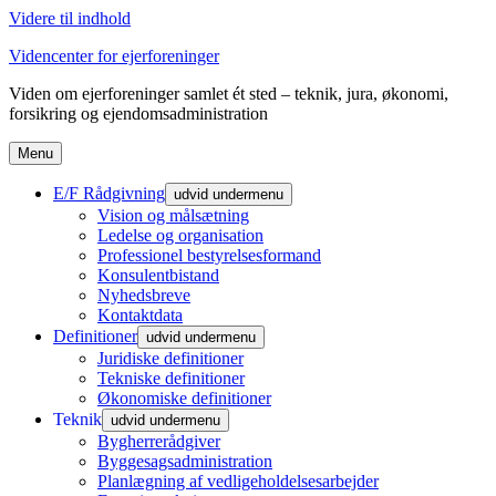
Videre til indhold
Videncenter for ejerforeninger
Viden om ejerforeninger samlet ét sted – teknik, jura, økonomi,
forsikring og ejendomsadministration
Menu
E/F Rådgivning
udvid undermenu
Vision og målsætning
Ledelse og organisation
Professionel bestyrelsesformand
Konsulentbistand
Nyhedsbreve
Kontaktdata
Definitioner
udvid undermenu
Juridiske definitioner
Tekniske definitioner
Økonomiske definitioner
Teknik
udvid undermenu
Bygherrerådgiver
Byggesagsadministration
Planlægning af vedligeholdelsesarbejder