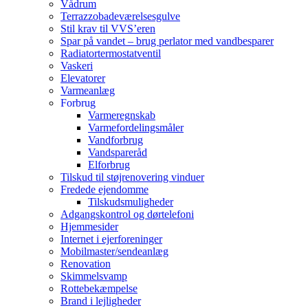
Vådrum
Terrazzobadeværelsesgulve
Stil krav til VVS’eren
Spar på vandet – brug perlator med vandbesparer
Radiatortermostatventil
Vaskeri
Elevatorer
Varmeanlæg
Forbrug
Varmeregnskab
Varmefordelingsmåler
Vandforbrug
Vandspareråd
Elforbrug
Tilskud til støjrenovering vinduer
Fredede ejendomme
Tilskudsmuligheder
Adgangskontrol og dørtelefoni
Hjemmesider
Internet i ejerforeninger
Mobilmaster/sendeanlæg
Renovation
Skimmelsvamp
Rottebekæmpelse
Brand i lejligheder