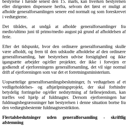
bestyrelse i hænde senest den 15. marts, kan hverken bestyrelsen
eller dirigenten dispensere herfra, selvom det først er muligt at
afholde generalforsamlingen senere end normalt og som foreskrevet
i vedtægterne.
Det tilrådes, at undgå at afholde generalforsamlinger fra
medio/ultimo juni til primo/medio august på grund af afholdelsen af
ferie.
Efter det tidspunkt, hvor den ordinære generalforsamling skulle
være afholdt, og frem til den udskudte afholdelse af den ordinære
generalforsamling, bør bestyrelsen udvise forsigtighed og ikke
igangsætte arbejder og/eller projekter, der ikke i forvejen er
godkendt af ejerforeningens generalforsamling, det vil sige normal
drift af ejerforeningen som var det et forretningsministerium.
Uopsættelige generalforsamlingsbeslutninger, fx vedtagelsen af et
vedligeholdelses- og afhjælpningsprojekt, der skal forhindre
betydelig forringelse og/eller nedstyrtning af fællesejendom, kan
træffes ved hjælp af fuldmagter. Dersom ejerforeningen har
fuldmagtsbegrænsninger bør bestyrelsen i denne situation bortse fra
den vedtægtsbestemte fuldmagtsrestriktion.
Flertalsbeslutninger uden generalforsamling - skriftlig
afstemning