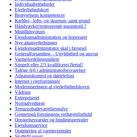
Individualrettigheder
Ejerlejlighedskort
Bestyrelsens kompetencer
Kælder-, lofts- og skurrum, samt grund
Håndværker/entreprenør garantiord.?
Mistillidsvotum
Ejendomsadministration og honorarer
Nye altanvejledninger
Ejendomsadministrator skal i fængsel
Generalforsamling – Ugyldighed og ansvar
Varmefordelingsmålere
Simpelt eller 2/3 kvalificeret flertal?
Talrige fejl i administratorbesvarelser
Adgangskontrol og dørtelefoni
Internet i ejerforeninger
Moderniseringen af ejerlejlighedsloven
Vådrum
Entrepriseret
Normalvedtægt
Terrazzobadeværelsesgulve
Gennemgå foreningens vedtægtsforhold
Opsigelsesvarsler og bindingsperioder
Ejendomsservice
Optimering af varmecentraler
Skattefri gaver