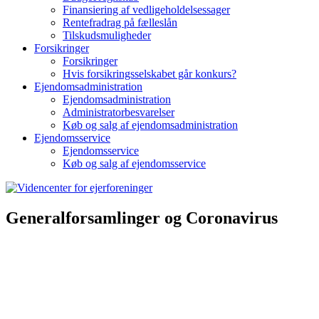
Finansiering af vedligeholdelsessager
Rentefradrag på fælleslån
Tilskudsmuligheder
Forsikringer
Forsikringer
Hvis forsikringsselskabet går konkurs?
Ejendomsadministration
Ejendomsadministration
Administratorbesvarelser
Køb og salg af ejendomsadministration
Ejendomsservice
Ejendomsservice
Køb og salg af ejendomsservice
Generalforsamlinger og Coronavirus