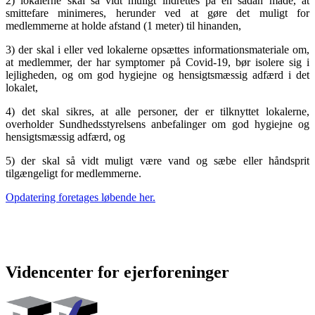
2) lokalerne skal så vidt muligt indrettes på en sådan måde, at
smittefare minimeres, herunder ved at gøre det muligt for
medlemmerne at holde afstand (1 meter) til hinanden,
3) der skal i eller ved lokalerne opsættes informationsmateriale om,
at medlemmer, der har symptomer på Covid-19, bør isolere sig i
lejligheden, og om god hygiejne og hensigtsmæssig adfærd i det
lokalet,
4) det skal sikres, at alle personer, der er tilknyttet lokalerne,
overholder Sundhedsstyrelsens anbefalinger om god hygiejne og
hensigtsmæssig adfærd, og
5) der skal så vidt muligt være vand og sæbe eller håndsprit
tilgængeligt for medlemmerne.
Opdatering foretages løbende her.
Videncenter for ejerforeninger