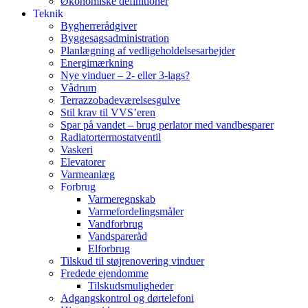
Økonomiske definitioner
Teknik
Bygherrerådgiver
Byggesagsadministration
Planlægning af vedligeholdelsesarbejder
Energimærkning
Nye vinduer – 2- eller 3-lags?
Vådrum
Terrazzobadeværelsesgulve
Stil krav til VVS’eren
Spar på vandet – brug perlator med vandbesparer
Radiatortermostatventil
Vaskeri
Elevatorer
Varmeanlæg
Forbrug
Varmeregnskab
Varmefordelingsmåler
Vandforbrug
Vandspareråd
Elforbrug
Tilskud til støjrenovering vinduer
Fredede ejendomme
Tilskudsmuligheder
Adgangskontrol og dørtelefoni