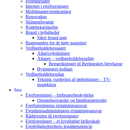
Hjemmesider
Internet i ejerforeninger
Mobilmaster/sendeanlæg
Renovation
Skimmelsvamp
Rottebekæmpelse
Brand i lejligheder
Sikre brand tage
Baggrunden for de høje gaspriser
Vedligeholdelsessager
Altanvejledninger
Altaner – vedligeholdelsespligt
Bemærkninger til Berlingskes brevkasse
Bygningers kollaps
Vedligeholdelsesplan
Teknisk vurdering af rørledninger – TV-
inspektion
Jura
Ejerforeninger – forbrugerbeskyttelse
Opsigelsesvarsler og bindingsperioder
Ejerforeningens erstatningsansvar
Ejendomsadministrators erstatningsansvar
Rådgivning til ejerforeninger
Ejerforeninger – et lovpligtigt fællesskab
Ejerlejlighedsrettens legalitetsprincip