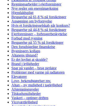
Regningsarbejder i ejerforeninger
Nye regler om energimærkning
Hjemfaldspligt
Besparelse på 61,8 % på forsikringer
Ansøgning om byfornyelse
Hvis et forsikringsselskab går konkurs?
Besparelse på 44,8 % på forsikringer
Ejerforeninger – forbrugerbeskyttelse
Forbud mod rygning
Besparelse på 55 % på forsikringer
Den forudsigelige finanskrise
Bygningers kollaps
Altanens tilstand?
Er det lovligt at skralde?
Brand i lejligheder
Spar på vandet – brug perlator
Problemer med varme på radiatoren
Elevatorer
Love, bekendtgørelser mv.
Altan – ny mulighed i taglejlighed
Afstemningsregler
Tilskudsmuligheder
Vaskeri – optimer driften
Viceværtlejlighed