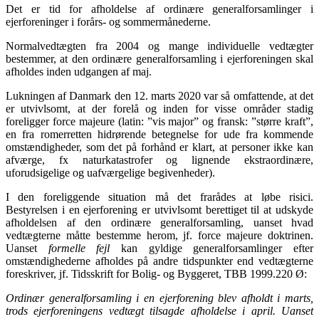
Det er tid for afholdelse af ordinære generalforsamlinger i
ejerforeninger i forårs- og sommermånederne.
Normalvedtægten fra 2004 og mange individuelle vedtægter
bestemmer, at den ordinære generalforsamling i ejerforeningen skal
afholdes inden udgangen af maj.
Lukningen af Danmark den 12. marts 2020 var så omfattende, at det
er utvivlsomt, at der forelå og inden for visse områder stadig
foreligger force majeure (latin: ”vis major” og fransk: ”større kraft”,
en fra romerretten hidrørende betegnelse for ude fra kommende
omstændigheder, som det på forhånd er klart, at personer ikke kan
afværge, fx naturkatastrofer og lignende ekstraordinære,
uforudsigelige og uafværgelige begivenheder).
I den foreliggende situation må det frarådes at løbe risici.
Bestyrelsen i en ejerforening er utvivlsomt berettiget til at udskyde
afholdelsen af den ordinære generalforsamling, uanset hvad
vedtægterne måtte bestemme herom, jf. force majeure doktrinen.
Uanset
formelle fejl
kan gyldige generalforsamlinger efter
omstændighederne afholdes på andre tidspunkter end vedtægterne
foreskriver, jf. Tidsskrift for Bolig- og Byggeret, TBB 1999.220 Ø:
Ordinær generalforsamling i en ejerforening blev afholdt i marts,
trods ejerforeningens vedtægt tilsagde afholdelse i april. Uanset