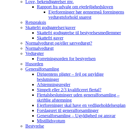
Love, bekendtgørelser mv.
Rapport fra udvalg om ejerlejlighedsloven
Ejerforeninger bør gennemgå foreningens
vedtægtsforhold snarest
Retspraksis
Skattefri godtgørelser/gaver
Skattefri godtgørelse til bestyrelsesmedlemmer
Skattefri gaver
Normalvedtægt og/eller særvedtægt?
Normalvedtægt
Vedtægter
Forretningsorden for bestyrelsen
Husorden
Generalforsamling
Dirigentens pligter – fejl og ugyldige
beslutninger
Afstemningsregler
Simpelt eller 2/3 kvalificeret flertal?
Flertalsbeslutninger uden generalforsamling –
skriftlig afstemning
Ejerforeninger skal have en vedligeholdelsesplan
Forslagsret til generalforsamlinger
Generalforsamling – Ugyldighed og ansvar
Mistillidsvotum
Bestyrelse