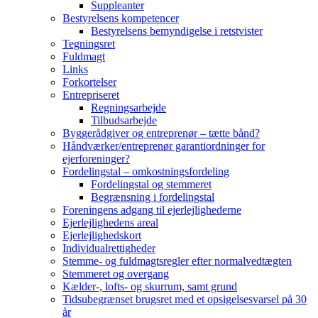
Suppleanter
Bestyrelsens kompetencer
Bestyrelsens bemyndigelse i retstvister
Tegningsret
Fuldmagt
Links
Forkortelser
Entrepriseret
Regningsarbejde
Tilbudsarbejde
Byggerådgiver og entreprenør – tætte bånd?
Håndværker/entreprenør garantiordninger for
ejerforeninger?
Fordelingstal – omkostningsfordeling
Fordelingstal og stemmeret
Begrænsning i fordelingstal
Foreningens adgang til ejerlejlighederne
Ejerlejlighedens areal
Ejerlejlighedskort
Individualrettigheder
Stemme- og fuldmagtsregler efter normalvedtægten
Stemmeret og overgang
Kælder-, lofts- og skurrum, samt grund
Tidsubegrænset brugsret med et opsigelsesvarsel på 30
år