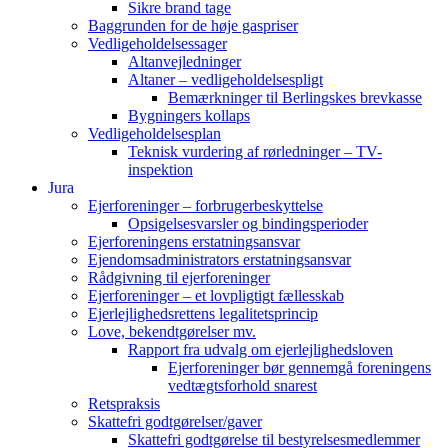
Sikre brand tage
Baggrunden for de høje gaspriser
Vedligeholdelsessager
Altanvejledninger
Altaner – vedligeholdelsespligt
Bemærkninger til Berlingskes brevkasse
Bygningers kollaps
Vedligeholdelsesplan
Teknisk vurdering af rørledninger – TV-
inspektion
Jura
Ejerforeninger – forbrugerbeskyttelse
Opsigelsesvarsler og bindingsperioder
Ejerforeningens erstatningsansvar
Ejendomsadministrators erstatningsansvar
Rådgivning til ejerforeninger
Ejerforeninger – et lovpligtigt fællesskab
Ejerlejlighedsrettens legalitetsprincip
Love, bekendtgørelser mv.
Rapport fra udvalg om ejerlejlighedsloven
Ejerforeninger bør gennemgå foreningens
vedtægtsforhold snarest
Retspraksis
Skattefri godtgørelser/gaver
Skattefri godtgørelse til bestyrelsesmedlemmer