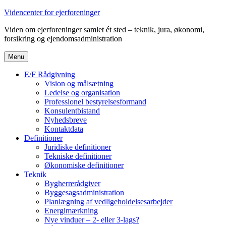
Videre
Videncenter for ejerforeninger
til
Viden om ejerforeninger samlet ét sted – teknik, jura, økonomi,
indhold
forsikring og ejendomsadministration
Menu
E/F Rådgivning
Vision og målsætning
Ledelse og organisation
Professionel bestyrelsesformand
Konsulentbistand
Nyhedsbreve
Kontaktdata
Definitioner
Juridiske definitioner
Tekniske definitioner
Økonomiske definitioner
Teknik
Bygherrerådgiver
Byggesagsadministration
Planlægning af vedligeholdelsesarbejder
Energimærkning
Nye vinduer – 2- eller 3-lags?