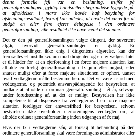
denne
formelle fejl
var en beslutning, truffet på
generalforsamlingen, gyldig. Landsrettens begrundelse byggede på,
at afholdelsen i marts ikke havde haft betydning for
afstemningsresultatet, hvoraf kan udledes, at havde det været for at
undgå en eller flere ejeres deltagelse i den ordinære
generalforsamling, ville resultatet ikke have været det samme.
Det er den på generalforsamlingen valgte dirigent, der suverænt
afgør, hvorvidt generalforsamlingen er gyldig. Er
generalforsamlingen ikke enig i dirigentens afgørelse, kan der
fremsættes et mistillidsvotum mod dirigenten og en ny vælges. Intet
er til hinder for, at en ejerforening i en force majeure situation kan
afholde en lovlig generalforsamling i fx juni eller august, eller
snarest muligt efter at force majeure situationen er ophørt, uanset
hvad vedtægterne måtte bestemme herom. Det vil være i strid med
vedtægterne, og potentielt ansvarspådragende for bestyrelsen, at
undlade at afholde en ordinær generalforsamling i ét år, selvsagt
under forudsætning af, at det er muligt. Bestyrelsen har ikke
kompetence til at dispensere fra vedtægterne. I en force majeure
situation foreligger der ansvarsfrihed for bestyrelsen, selvom
bestyrelsen ikke overholder ejerforeningens vedtægter om, at
afholde ordinær generalforsamling inden udgangen af fx maj.
Hvis der fx i vedtægterne står, at forslag til behandling på den
ordinære generalforsamling skal være foreningens administrator eller