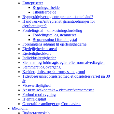
Entrepriseret
Regningsarbejde
Tilbudsarbejde
Byggerådgiver og entreprenør – tætte bånd?
Håndværker/entreprenør garantiordninger for
ejerforeninger?
Fordelingstal – omkostningsfordeling
Fordelingstal og stemmeret
Begrænsning i fordelingstal
Foreningens adgang til ejerlejlighederne
Ejerlejlighedens areal
Ejerlejlighedskort
Individualrettigheder
Stemme- og fuldmagtsregler efter normalvedtægten
Stemmeret og overgang
Kælder-, lofts- og skurrum, samt grund
Tidsubegrænset brugsret med et opsigelsesvarsel på 30
år
Viceværtlejlighed
Ansættelseskontrakt – vicevært/varmemester
Forbud mod rygning
Hjemfaldspligt
Generalforsamlinger og Coronavirus
Økonomi
Budget/regnskab