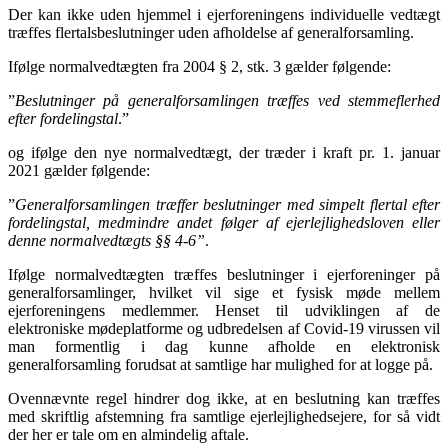
Der kan ikke uden hjemmel i ejerforeningens individuelle vedtægt
træffes flertalsbeslutninger uden afholdelse af generalforsamling.
Ifølge normalvedtægten fra 2004 § 2, stk. 3 gælder følgende:
”
Beslutninger på generalforsamlingen træffes ved stemmeflerhed
efter fordelingstal
.”
og ifølge den nye normalvedtægt, der træder i kraft pr. 1. januar
2021 gælder følgende:
”
Generalforsamlingen træffer beslutninger med simpelt flertal efter
fordelingstal, medmindre andet følger af ejerlejlighedsloven eller
denne normalvedtægts §§ 4-6”
.
Ifølge normalvedtægten træffes beslutninger i ejerforeninger på
generalforsamlinger, hvilket vil sige et fysisk møde mellem
ejerforeningens medlemmer. Henset til udviklingen af de
elektroniske mødeplatforme og udbredelsen af Covid-19 virussen vil
man formentlig i dag kunne afholde en elektronisk
generalforsamling forudsat at samtlige har mulighed for at logge på.
Ovennævnte regel hindrer dog ikke, at en beslutning kan træffes
med skriftlig afstemning fra samtlige ejerlejlighedsejere, for så vidt
der her er tale om en almindelig aftale.