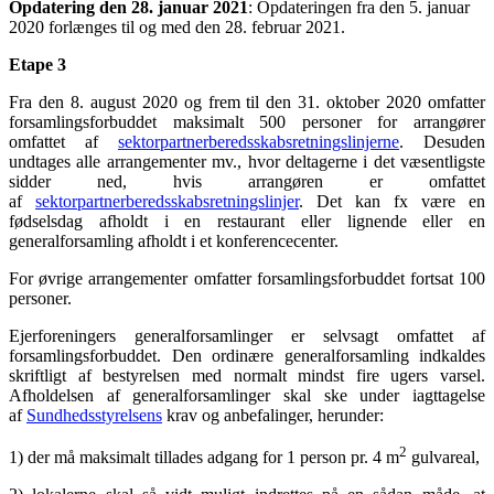
Opdatering den 28. januar 2021
: Opdateringen fra den 5. januar
2020 forlænges til og med den 28. februar 2021.
Etape 3
Fra den 8. august 2020 og frem til den 31. oktober 2020 omfatter
forsamlingsforbuddet maksimalt 500 personer for arrangører
omfattet af
sektorpartnerberedsskabsretningslinjerne
. Desuden
undtages alle arrangementer mv., hvor deltagerne i det væsentligste
sidder ned, hvis arrangøren er omfattet
af
sektorpartnerberedsskabsretningslinjer
. Det kan fx være en
fødselsdag afholdt i en restaurant eller lignende eller en
generalforsamling afholdt i et konferencecenter.
For øvrige arrangementer omfatter forsamlingsforbuddet fortsat 100
personer.
Ejerforeningers generalforsamlinger er selvsagt omfattet af
forsamlingsforbuddet. Den ordinære generalforsamling indkaldes
skriftligt af bestyrelsen med normalt mindst fire ugers varsel.
Afholdelsen af generalforsamlinger skal ske under iagttagelse
af
Sundhedsstyrelsens
krav og anbefalinger, herunder:
2
1) der må maksimalt tillades adgang for 1 person pr. 4 m
gulvareal,