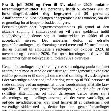
Fra 8. juli 2020 og frem til 31. oktober 2020 omfatter
forsamlingsforbuddet 100 personer, indtil 5. oktober 200 er
forsamlingsforbuddet dog begrænset til 50 personer
.
Aftaleparterne vil ved udgangen af september 2020 vurdere, om der
er grundlag for at lempe forbuddet tidligere.
Forsamlingsforbuddet begrænses/opretholdes på grund af den
aktuelle stigning i smittetrykket og vil være gældende indtil
sundhedsmyndighederne ser, at smittetrykket er faldet til et
acceptabelt niveau. Det anbefales derfor, at udsætte
generalforsamlinger i ejerforeninger med mere end 50 medlemmer,
der er planlagt til afholdelse i september og oktober 2020, til
november og december 2020. For større foreninger med over 100
medlemmer bør en udskydelse til foråret 2021 overvejes.
Generalforsamlinger i ejerforeninger er som udgangspunkt omfattet
af forbuddet mod at afholde eller deltage i arrangementer, hvor flere
end 50 personer er til stede på samme sted samtidig. Hvis deltagerne
i det væsentlige sidder ned, må der dog være op til 500 personer til
stede samtidig ved arrangementet under forudsætning af at alle krav
opfyldes. Til ordinære generalforsamlinger, hvor der ofte er flere
skriftlige afstemninger, og hvor deltagerne derfor rejser sig i
afstemnings- og optællingspauserne, vil det være vanskeligt, at
opfylde myndighedernes krav med hensyn til at deltagerne i det
væsentlige sidder ned og derfor bør store generalforsamlinger