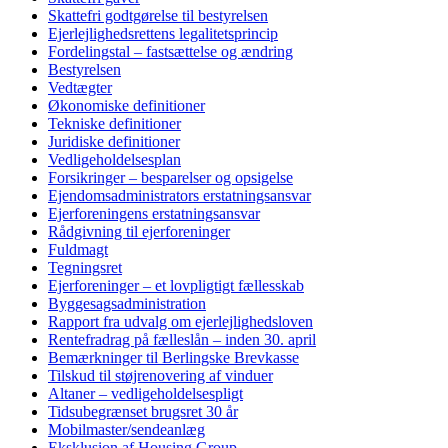
Skattefri godtgørelse til bestyrelsen
Ejerlejlighedsrettens legalitetsprincip
Fordelingstal – fastsættelse og ændring
Bestyrelsen
Vedtægter
Økonomiske definitioner
Tekniske definitioner
Juridiske definitioner
Vedligeholdelsesplan
Forsikringer – besparelser og opsigelse
Ejendomsadministrators erstatningsansvar
Ejerforeningens erstatningsansvar
Rådgivning til ejerforeninger
Fuldmagt
Tegningsret
Ejerforeninger – et lovpligtigt fællesskab
Byggesagsadministration
Rapport fra udvalg om ejerlejlighedsloven
Rentefradrag på fælleslån – inden 30. april
Bemærkninger til Berlingske Brevkasse
Tilskud til støjrenovering af vinduer
Altaner – vedligeholdelsespligt
Tidsubegrænset brugsret 30 år
Mobilmaster/sendeanlæg
Eksklusion af Housing Group