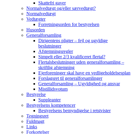
Skattefri gaver
Normalvedtægt og/eller særvedtægt?
Normalvedtægt
Vedtægter
Forretningsorden for bestyrelsen
Husorden
Generalforsamling
Dirigentens pligter – fejl og ugyldige
beslutninger
Afstemningsregler
Simpelt eller 2/3 kvalificeret flertal?
Flertalsbeslutninger uden generalforsamling –
skriftlig afstemning
Ejerforeninger skal have en vedligeholdelsesplan
Forslagsret til generalforsamlinger
Generalforsamling – Ugyldighed og ansvar
Mistillidsvotum
Bestyrelse
Suppleanter
Bestyrelsens kompetencer
Bestyrelsens bemyndigelse i retstvister
Tegningsret
Fuldmagt
Links
Forkortelser