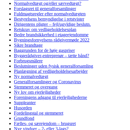
Normalvedtægt og/eller særvedtægt?
Forslagsret til generalforsamlinger
Fuldmagtsregler efter normalvedtægten
Bestyrelsens bemyndigelse i retstvister
Dirigentens pligter – fejl/ugyldige beslutn.
Retskrav om vedligeholdelsesplan
Bedre brandsikkerhed i etageejendomme
Bygningsfornyelsens rådgivermøde 2022
Sikre brandtage
Baggrunden for de høje gaspriser
Byggerådgiver-entreprenør – tætte bånd?
Forbrugsmålere
Beslutninger uden fysisk generalforsamling
Planlægning af vedligeholdelsesarbejder
Ny normalvedtægt
Generalforsamlinger og Coronavirus
Stemmeret og overgang
Ny lov om ejerlejligheder
Foreningens adgang til ejerlejlighederne
Suppleanter
Husorden
Fordelingstal og stemmeret
Grundfond
Fælles- og særejendom – brugsret
Nye vinduer – 2- eller 3-lags?