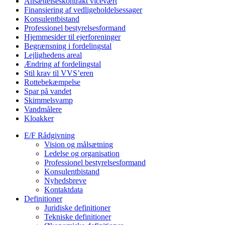
Ansættelseskontrakt vicevært
Finansiering af vedligeholdelsessager
Konsulentbistand
Professionel bestyrelsesformand
Hjemmesider til ejerforeninger
Begrænsning i fordelingstal
Lejlighedens areal
Ændring af fordelingstal
Stil krav til VVS’eren
Rottebekæmpelse
Spar på vandet
Skimmelsvamp
Vandmålere
Kloakker
E/F Rådgivning
Vision og målsætning
Ledelse og organisation
Professionel bestyrelsesformand
Konsulentbistand
Nyhedsbreve
Kontaktdata
Definitioner
Juridiske definitioner
Tekniske definitioner