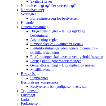
Skattefri gaver
Normalvedtægt og/eller særvedtægt?
Normalvedtægt
Vedtægter
Forretningsorden for bestyrelsen
Husorden
Generalforsamling
Dirigentens pligter – fejl og ugyldige
beslutninger
Afstemningsregler
Simpelt eller 2/3 kvalificeret flertal?
Flertalsbeslutninger uden generalforsamling –
skriftlig afstemning
Ejerforeninger skal have en vedligeholdelsesplan
Forslagsret til generalforsamlinger
Generalforsamling – Ugyldighed og ansvar
Mistillidsvotum
Bestyrelse
Suppleanter
Bestyrelsens kompetencer
Bestyrelsens bemyndigelse i retstvister
Tegningsret
Fuldmagt
Links
Forkortelser