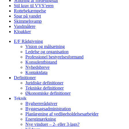
Ændring af fordelingstal
Stil krav til VVS’eren
Rottebekæmpelse
Spar på vandet
Skimmelsvamp
Vandmålere
Kloakker
E/F Rådgivning
Vision og målsætning
Ledelse og organisation
Professionel bestyrelsesformand
Konsulentbistand
Nyhedsbreve
Kontaktdata
Definitioner
Juridiske definitioner
Tekniske definitioner
Økonomiske definitioner
Teknik
Bygherrerådgiver
Byggesagsadministration
Planlægning af vedligeholdelsesarbejder
Energimærkning
Nye vinduer – 2- eller 3-lags?