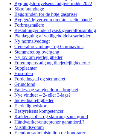
Bygningsfornyelsens rådgivermøde 2022
Sikre brandtage
Baggrunden for de høje gaspriser
Byggerådgiver-entreprenør – tætte bånd?
Forbrugsmålere
Beslutninger uden fysisk generalforsamling
Planlægning af vedligeholdelsesarbejder
Ny normalvedtægt
Generalforsamlinger og Coronavirus
Stemmeret og overgang
Ny lov om ejerlejligheder
Foreningens adgang til ejerlejlighederne
Suppleanter
Husorden
Fordelingstal og stemmeret
Grundfond
Fælles- og særejendom – brugsret
Nye vinduer – 2- eller 3-lags?
Individualrettigheder
Ejerlejlighedskort
Bestyrelsens kompetencer
Kælder-, lofts- og skurrum, samt grund
Håndværker/entreprenør garantiord.?
Mistillidsvotum
Ejendomsadministration og honorarer