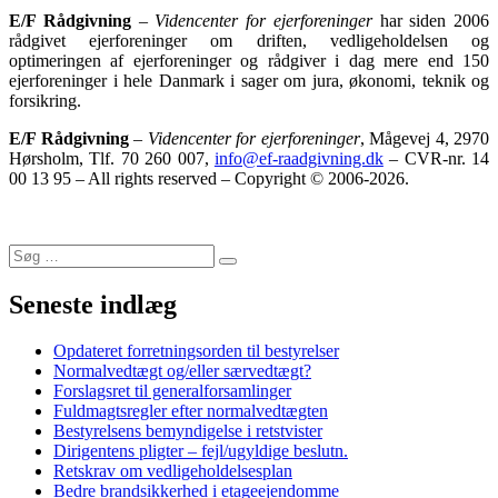
E/F Rådgivning
–
Videncenter for ejerforeninger
har siden 2006
rådgivet ejerforeninger om driften, vedligeholdelsen og
optimeringen af ejerforeninger og rådgiver i dag mere end 150
ejerforeninger i hele Danmark i sager om jura, økonomi, teknik og
forsikring.
E/F Rådgivning
–
Videncenter for ejerforeninger
, Mågevej 4, 2970
Hørsholm, Tlf. 70 260 007,
info@ef-raadgivning.dk
– CVR-nr. 14
00 13 95 – All rights reserved – Copyright © 2006-2026.
Søg
Søg
efter:
Seneste indlæg
Opdateret forretningsorden til bestyrelser
Normalvedtægt og/eller særvedtægt?
Forslagsret til generalforsamlinger
Fuldmagtsregler efter normalvedtægten
Bestyrelsens bemyndigelse i retstvister
Dirigentens pligter – fejl/ugyldige beslutn.
Retskrav om vedligeholdelsesplan
Bedre brandsikkerhed i etageejendomme