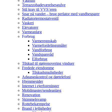
Vådrum
Terrazzobadeværelsesgulve
Stil krav til VVS’eren
Spar på vandet – brug perlator med vandbesparer
Radiatortermostatventil
Vaskeri
Elevatorer
Varmeanlæg
Forbrug
Varmeregnskab
Varmefordelingsmåler
Vandforbrug
Vandspareråd
Elforbrug
Tilskud til støjrenovering vinduer
Fredede ejendomme
Tilskudsmuligheder
Adgangskontrol og dørtelefoni
Hjemmesider
Internet i ejerforeninger
Mobilmaster/sendeanlæg
Renovation
Skimmelsvamp
Rottebekæmpelse
Brand i lejligheder