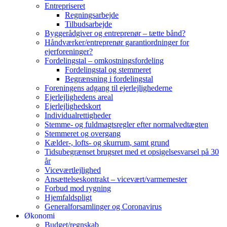
Entrepriseret
Regningsarbejde
Tilbudsarbejde
Byggerådgiver og entreprenør – tætte bånd?
Håndværker/entreprenør garantiordninger for
ejerforeninger?
Fordelingstal – omkostningsfordeling
Fordelingstal og stemmeret
Begrænsning i fordelingstal
Foreningens adgang til ejerlejlighederne
Ejerlejlighedens areal
Ejerlejlighedskort
Individualrettigheder
Stemme- og fuldmagtsregler efter normalvedtægten
Stemmeret og overgang
Kælder-, lofts- og skurrum, samt grund
Tidsubegrænset brugsret med et opsigelsesvarsel på 30
år
Viceværtlejlighed
Ansættelseskontrakt – vicevært/varmemester
Forbud mod rygning
Hjemfaldspligt
Generalforsamlinger og Coronavirus
Økonomi
Budget/regnskab