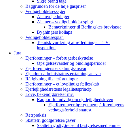
Sikre brand tage
Baggrunden for de høje gaspriser
Vedligeholdelsessager
Altanvejledninger
Altaner – vedligeholdelsespligt
Bemærkninger til Berlingskes brevkasse
Bygningers kollaps
Vedligeholdelsesplan
Teknisk vurdering af rørledninger – TV-
inspektion
Jura
Ejerforeninger – forbrugerbeskyttelse
Opsigelsesvarsler og bindingsperioder
Ejerforeningens erstatningsansvar
Ejendomsadministrators erstatningsansvar
Rådgivning til ejerforeninger
Ejerforeninger – et lovpligtigt fællesskab
Ejerlejlighedsrettens legalitetsprincip
Love, bekendtgørelser mv.
Rapport fra udvalg om ejerlejlighedsloven
Ejerforeninger bør gennemgå foreningens
vedtægtsforhold snarest
Retspraksis
Skattefri godtgørelser/gaver
Skattefri godtgørelse til bestyrelsesmedlemmer