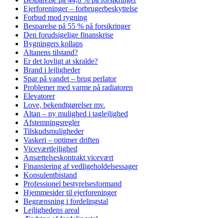
Ejerforeninger – forbrugerbeskyttelse
Forbud mod rygning
Besparelse på 55 % på forsikringer
Den forudsigelige finanskrise
Bygningers kollaps
Altanens tilstand?
Er det lovligt at skralde?
Brand i lejligheder
Spar på vandet – brug perlator
Problemer med varme på radiatoren
Elevatorer
Love, bekendtgørelser mv.
Altan – ny mulighed i taglejlighed
Afstemningsregler
Tilskudsmuligheder
Vaskeri – optimer driften
Viceværtlejlighed
Ansættelseskontrakt vicevært
Finansiering af vedligeholdelsessager
Konsulentbistand
Professionel bestyrelsesformand
Hjemmesider til ejerforeninger
Begrænsning i fordelingstal
Lejlighedens areal