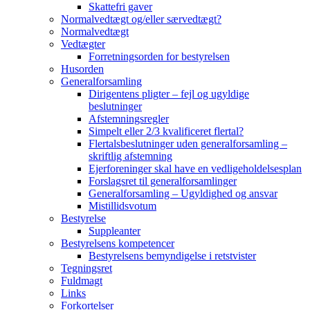
Skattefri gaver
Normalvedtægt og/eller særvedtægt?
Normalvedtægt
Vedtægter
Forretningsorden for bestyrelsen
Husorden
Generalforsamling
Dirigentens pligter – fejl og ugyldige
beslutninger
Afstemningsregler
Simpelt eller 2/3 kvalificeret flertal?
Flertalsbeslutninger uden generalforsamling –
skriftlig afstemning
Ejerforeninger skal have en vedligeholdelsesplan
Forslagsret til generalforsamlinger
Generalforsamling – Ugyldighed og ansvar
Mistillidsvotum
Bestyrelse
Suppleanter
Bestyrelsens kompetencer
Bestyrelsens bemyndigelse i retstvister
Tegningsret
Fuldmagt
Links
Forkortelser