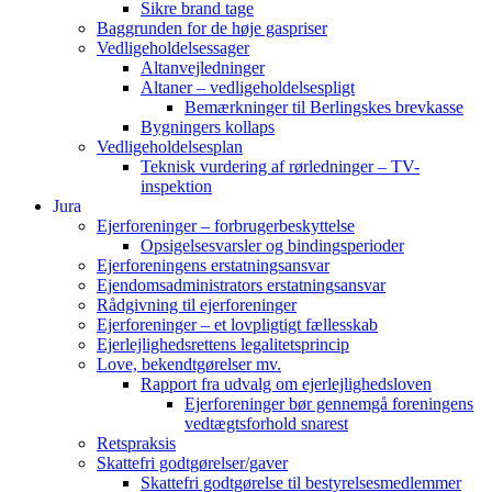
Sikre brand tage
Baggrunden for de høje gaspriser
Vedligeholdelsessager
Altanvejledninger
Altaner – vedligeholdelsespligt
Bemærkninger til Berlingskes brevkasse
Bygningers kollaps
Vedligeholdelsesplan
Teknisk vurdering af rørledninger – TV-
inspektion
Jura
Ejerforeninger – forbrugerbeskyttelse
Opsigelsesvarsler og bindingsperioder
Ejerforeningens erstatningsansvar
Ejendomsadministrators erstatningsansvar
Rådgivning til ejerforeninger
Ejerforeninger – et lovpligtigt fællesskab
Ejerlejlighedsrettens legalitetsprincip
Love, bekendtgørelser mv.
Rapport fra udvalg om ejerlejlighedsloven
Ejerforeninger bør gennemgå foreningens
vedtægtsforhold snarest
Retspraksis
Skattefri godtgørelser/gaver
Skattefri godtgørelse til bestyrelsesmedlemmer