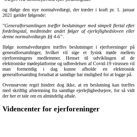
og ifølge den nye normalvedtægt, der træder i kraft pr. 1. januar
2021 gælder følgende:
”
Generalforsamlingen træffer beslutninger med simpelt flertal efter
fordelingstal, medmindre andet følger af ejerlejlighedsloven eller
denne normalvedtægts §§ 4-6”
.
Ifølge normalvedtægten træffes beslutninger i ejerforeninger på
generalforsamlinger, hvilket vil sige et fysisk møde mellem
ejerforeningens medlemmer. Henset til udviklingen af de
elektroniske mødeplatforme og udbredelsen af Covid-19 virussen vil
man formentlig i dag kunne afholde en elektronisk
generalforsamling forudsat at samtlige har mulighed for at logge på.
Ovennævnte regel hindrer dog ikke, at en beslutning kan træffes
med skriftlig afstemning fra samtlige ejerlejlighedsejere, for så vidt
der her er tale om en almindelig aftale.
Videncenter for ejerforeninger