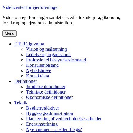
Videre
Videncenter for ejerforeninger
til
Viden om ejerforeninger samlet ét sted – teknik, jura, økonomi,
indhold
forsikring og ejendomsadministration
Menu
E/F Rådgivning
Vision og målsætning
Ledelse og organisation
Professionel bestyrelsesformand
Konsulentbistand
Nyhedsbreve
Kontaktdata
Definitioner
Juridiske definitioner
Tekniske definitioner
Økonomiske definitioner
Teknik
Bygherrerådgiver
Byggesagsadministration
Planlægning af vedligeholdelsesarbejder
Energimærkning
Nye vinduer – 2- eller 3-lags?