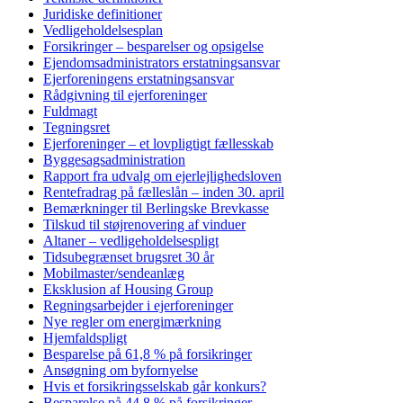
Juridiske definitioner
Vedligeholdelsesplan
Forsikringer – besparelser og opsigelse
Ejendomsadministrators erstatningsansvar
Ejerforeningens erstatningsansvar
Rådgivning til ejerforeninger
Fuldmagt
Tegningsret
Ejerforeninger – et lovpligtigt fællesskab
Byggesagsadministration
Rapport fra udvalg om ejerlejlighedsloven
Rentefradrag på fælleslån – inden 30. april
Bemærkninger til Berlingske Brevkasse
Tilskud til støjrenovering af vinduer
Altaner – vedligeholdelsespligt
Tidsubegrænset brugsret 30 år
Mobilmaster/sendeanlæg
Eksklusion af Housing Group
Regningsarbejder i ejerforeninger
Nye regler om energimærkning
Hjemfaldspligt
Besparelse på 61,8 % på forsikringer
Ansøgning om byfornyelse
Hvis et forsikringsselskab går konkurs?
Besparelse på 44,8 % på forsikringer