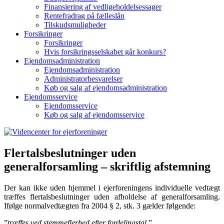
Finansiering af vedligeholdelsessager
Rentefradrag på fælleslån
Tilskudsmuligheder
Forsikringer
Forsikringer
Hvis forsikringsselskabet går konkurs?
Ejendomsadministration
Ejendomsadministration
Administratorbesvarelser
Køb og salg af ejendomsadministration
Ejendomsservice
Ejendomsservice
Køb og salg af ejendomsservice
Flertalsbeslutninger uden
generalforsamling – skriftlig afstemning
Der kan ikke uden hjemmel i ejerforeningens individuelle vedtægt
træffes flertalsbeslutninger uden afholdelse af generalforsamling.
Ifølge normalvedtægten fra 2004 § 2, stk. 3 gælder følgende:
”
træffes ved stemmeflerhed efter fordelingstal
.”