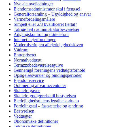
Nye altanvejledninger
Ejendomsadministrator skal i fængsel
Generalforsamling – Ugyldighed og ansvar
Varmefordelingsmålere
Simpelt eller 2/3 kvalificeret flertal?
Talrige fejl i administratorbesvarelser
Adgangskontrol og dørtelefoni
Internet i ejerforeninger
Moderniseringen af ejerlejlighedsloven
Vådrum
Entrepriseret
Normalvedtægt
Terrazzobadeværelsesgulve
Gennemgå foreningens vedtægtsforhold
Opsigelsesvarsler og bindingsperioder
Ejendomsservice
Optimering af varmecentraler
Skattefri gaver
Skattefri godtgørelse til bestyrelsen
Ejerlejlighedsrettens legalitetsprincip
Fordelingstal – fastsættelse og ændring
Bestyrelsen
Vedtægter
Økonomiske definitioner
Tekniske definitioner