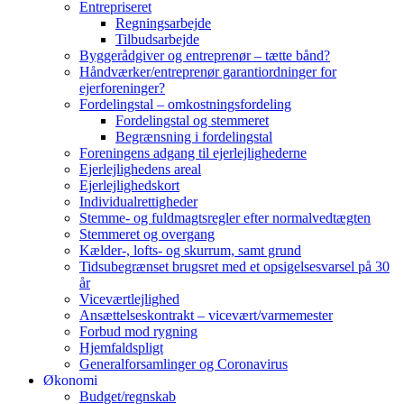
Entrepriseret
Regningsarbejde
Tilbudsarbejde
Byggerådgiver og entreprenør – tætte bånd?
Håndværker/entreprenør garantiordninger for
ejerforeninger?
Fordelingstal – omkostningsfordeling
Fordelingstal og stemmeret
Begrænsning i fordelingstal
Foreningens adgang til ejerlejlighederne
Ejerlejlighedens areal
Ejerlejlighedskort
Individualrettigheder
Stemme- og fuldmagtsregler efter normalvedtægten
Stemmeret og overgang
Kælder-, lofts- og skurrum, samt grund
Tidsubegrænset brugsret med et opsigelsesvarsel på 30
år
Viceværtlejlighed
Ansættelseskontrakt – vicevært/varmemester
Forbud mod rygning
Hjemfaldspligt
Generalforsamlinger og Coronavirus
Økonomi
Budget/regnskab