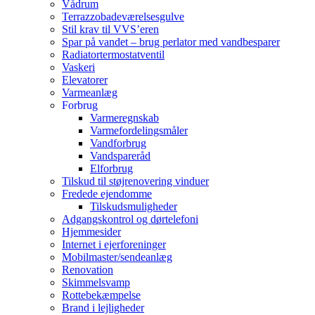
Vådrum
Terrazzobadeværelsesgulve
Stil krav til VVS’eren
Spar på vandet – brug perlator med vandbesparer
Radiatortermostatventil
Vaskeri
Elevatorer
Varmeanlæg
Forbrug
Varmeregnskab
Varmefordelingsmåler
Vandforbrug
Vandspareråd
Elforbrug
Tilskud til støjrenovering vinduer
Fredede ejendomme
Tilskudsmuligheder
Adgangskontrol og dørtelefoni
Hjemmesider
Internet i ejerforeninger
Mobilmaster/sendeanlæg
Renovation
Skimmelsvamp
Rottebekæmpelse
Brand i lejligheder