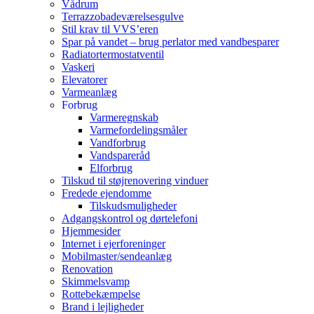
Vådrum
Terrazzobadeværelsesgulve
Stil krav til VVS’eren
Spar på vandet – brug perlator med vandbesparer
Radiatortermostatventil
Vaskeri
Elevatorer
Varmeanlæg
Forbrug
Varmeregnskab
Varmefordelingsmåler
Vandforbrug
Vandspareråd
Elforbrug
Tilskud til støjrenovering vinduer
Fredede ejendomme
Tilskudsmuligheder
Adgangskontrol og dørtelefoni
Hjemmesider
Internet i ejerforeninger
Mobilmaster/sendeanlæg
Renovation
Skimmelsvamp
Rottebekæmpelse
Brand i lejligheder