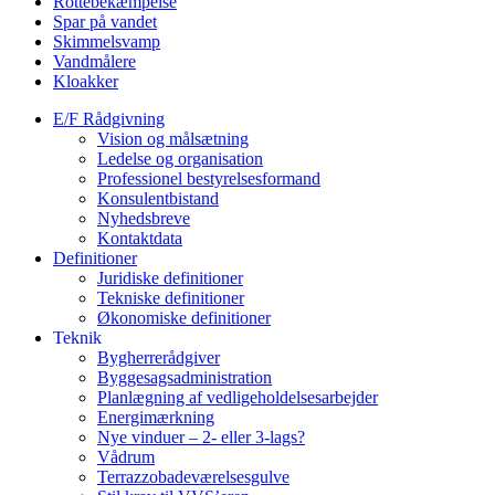
Rottebekæmpelse
Spar på vandet
Skimmelsvamp
Vandmålere
Kloakker
E/F Rådgivning
Vision og målsætning
Ledelse og organisation
Professionel bestyrelsesformand
Konsulentbistand
Nyhedsbreve
Kontaktdata
Definitioner
Juridiske definitioner
Tekniske definitioner
Økonomiske definitioner
Teknik
Bygherrerådgiver
Byggesagsadministration
Planlægning af vedligeholdelsesarbejder
Energimærkning
Nye vinduer – 2- eller 3-lags?
Vådrum
Terrazzobadeværelsesgulve