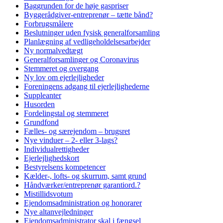
Baggrunden for de høje gaspriser
Byggerådgiver-entreprenør – tætte bånd?
Forbrugsmålere
Beslutninger uden fysisk generalforsamling
Planlægning af vedligeholdelsesarbejder
Ny normalvedtægt
Generalforsamlinger og Coronavirus
Stemmeret og overgang
Ny lov om ejerlejligheder
Foreningens adgang til ejerlejlighederne
Suppleanter
Husorden
Fordelingstal og stemmeret
Grundfond
Fælles- og særejendom – brugsret
Nye vinduer – 2- eller 3-lags?
Individualrettigheder
Ejerlejlighedskort
Bestyrelsens kompetencer
Kælder-, lofts- og skurrum, samt grund
Håndværker/entreprenør garantiord.?
Mistillidsvotum
Ejendomsadministration og honorarer
Nye altanvejledninger
Ejendomsadministrator skal i fængsel