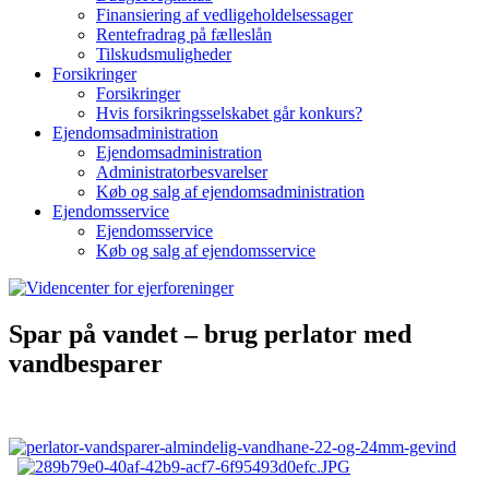
Finansiering af vedligeholdelsessager
Rentefradrag på fælleslån
Tilskudsmuligheder
Forsikringer
Forsikringer
Hvis forsikringsselskabet går konkurs?
Ejendomsadministration
Ejendomsadministration
Administratorbesvarelser
Køb og salg af ejendomsadministration
Ejendomsservice
Ejendomsservice
Køb og salg af ejendomsservice
Spar på vandet – brug perlator med
vandbesparer