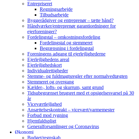
Entrepriseret
Regningsarbejde
Tilbudsarbejde
Byggerådgiver og entreprenør – tætte bånd?
Håndværker/entreprenør garantiordninger for
ejerforeninger?
Fordelingstal – omkostningsfordeling
Fordelingstal og stemmeret
Begrænsning i fordelingstal
Foreningens adgang til ejerlejlighederne
Ejerlejlighedens areal
Ejerlejlighedskort
Individualrettigheder
Stemme- og fuldmagtsregler efter normalvedtægten
Stemmeret og overgang
Kælder-, lofts- og skurrum, samt grund
Tidsubegrænset brugsret med et opsigelsesvarsel på 30
år
Viceværtlejlighed
Ansættelseskontrakt – vicevært/varmemester
Forbud mod rygning
Hjemfaldspligt
Generalforsamlinger og Coronavirus
Økonomi
Budget/regnskab