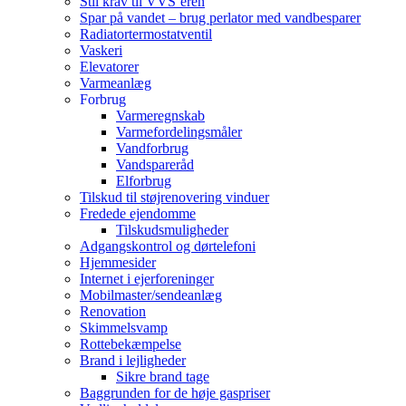
Stil krav til VVS’eren
Spar på vandet – brug perlator med vandbesparer
Radiatortermostatventil
Vaskeri
Elevatorer
Varmeanlæg
Forbrug
Varmeregnskab
Varmefordelingsmåler
Vandforbrug
Vandspareråd
Elforbrug
Tilskud til støjrenovering vinduer
Fredede ejendomme
Tilskudsmuligheder
Adgangskontrol og dørtelefoni
Hjemmesider
Internet i ejerforeninger
Mobilmaster/sendeanlæg
Renovation
Skimmelsvamp
Rottebekæmpelse
Brand i lejligheder
Sikre brand tage
Baggrunden for de høje gaspriser