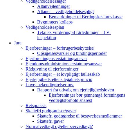
Vedligeholdelsessager
Altanvejledninger
Altaner – vedligeholdelsespligt
Bemærkninger til Berlingskes brevkasse
Bygningers kollaps
Vedligeholdelsesplan
Teknisk vurdering af rørledninger – TV-
inspektion
Jura
Ejerforeninger – forbrugerbeskyttelse
Opsigelsesvarsler og bindingsperioder
Ejerforeningens erstatningsansvar
Ejendomsadministrators erstatningsansvar
Rådgivning til ejerforeninger
Ejerforeninger – et lovpligtigt fællesskab
Ejerlejlighedsrettens legalitetsprincip
Love, bekendtgørelser mv.
Rapport fra udvalg om ejerlejlighedsloven
Ejerforeninger bør gennemgå foreningens
vedtægtsforhold snarest
Retspraksis
Skattefri godtgørelser/gaver
Skattefri godtgørelse til bestyrelsesmedlemmer
Skattefri gaver
Normalvedtægt og/eller særvedtægt?