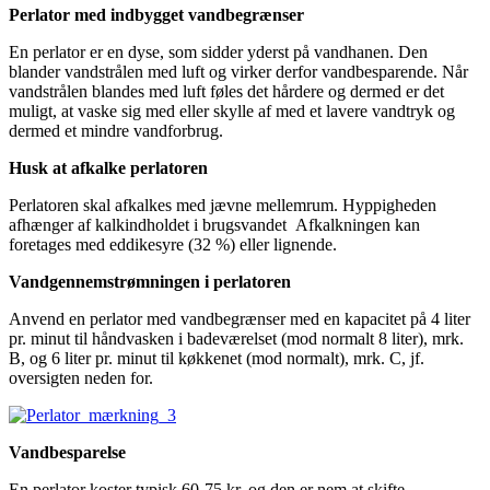
Perlator med indbygget vandbegrænser
En perlator er en dyse, som sidder yderst på vandhanen. Den
blander vandstrålen med luft og virker derfor vandbesparende. Når
vandstrålen blandes med luft føles det hårdere og dermed er det
muligt, at vaske sig med eller skylle af med et lavere vandtryk og
dermed et mindre vandforbrug.
Husk at afkalke perlatoren
Perlatoren skal afkalkes med jævne mellemrum. Hyppigheden
afhænger af kalkindholdet i brugsvandet Afkalkningen kan
foretages med eddikesyre (32 %) eller lignende.
Vandgennemstrømningen i perlatoren
Anvend en perlator med vandbegrænser med en kapacitet på 4 liter
pr. minut til håndvasken i badeværelset (mod normalt 8 liter), mrk.
B, og 6 liter pr. minut til køkkenet (mod normalt), mrk. C, jf.
oversigten neden for.
Vandbesparelse
En perlator koster typisk 60-75 kr. og den er nem at skifte.