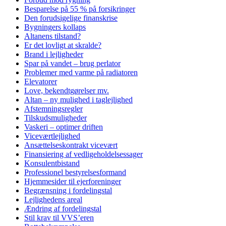
Besparelse på 55 % på forsikringer
Den forudsigelige finanskrise
Bygningers kollaps
Altanens tilstand?
Er det lovligt at skralde?
Brand i lejligheder
Spar på vandet – brug perlator
Problemer med varme på radiatoren
Elevatorer
Love, bekendtgørelser mv.
Altan – ny mulighed i taglejlighed
Afstemningsregler
Tilskudsmuligheder
Vaskeri – optimer driften
Viceværtlejlighed
Ansættelseskontrakt vicevært
Finansiering af vedligeholdelsessager
Konsulentbistand
Professionel bestyrelsesformand
Hjemmesider til ejerforeninger
Begrænsning i fordelingstal
Lejlighedens areal
Ændring af fordelingstal
Stil krav til VVS’eren