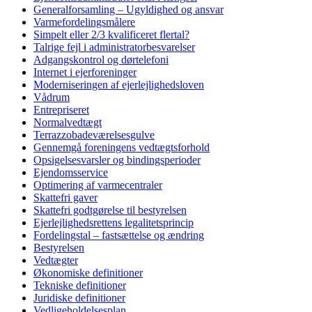
Generalforsamling – Ugyldighed og ansvar
Varmefordelingsmålere
Simpelt eller 2/3 kvalificeret flertal?
Talrige fejl i administratorbesvarelser
Adgangskontrol og dørtelefoni
Internet i ejerforeninger
Moderniseringen af ejerlejlighedsloven
Vådrum
Entrepriseret
Normalvedtægt
Terrazzobadeværelsesgulve
Gennemgå foreningens vedtægtsforhold
Opsigelsesvarsler og bindingsperioder
Ejendomsservice
Optimering af varmecentraler
Skattefri gaver
Skattefri godtgørelse til bestyrelsen
Ejerlejlighedsrettens legalitetsprincip
Fordelingstal – fastsættelse og ændring
Bestyrelsen
Vedtægter
Økonomiske definitioner
Tekniske definitioner
Juridiske definitioner
Vedligeholdelsesplan