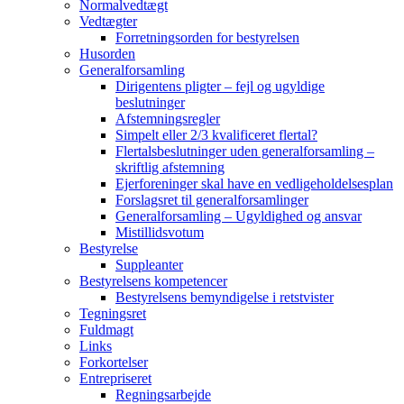
Normalvedtægt
Vedtægter
Forretningsorden for bestyrelsen
Husorden
Generalforsamling
Dirigentens pligter – fejl og ugyldige
beslutninger
Afstemningsregler
Simpelt eller 2/3 kvalificeret flertal?
Flertalsbeslutninger uden generalforsamling –
skriftlig afstemning
Ejerforeninger skal have en vedligeholdelsesplan
Forslagsret til generalforsamlinger
Generalforsamling – Ugyldighed og ansvar
Mistillidsvotum
Bestyrelse
Suppleanter
Bestyrelsens kompetencer
Bestyrelsens bemyndigelse i retstvister
Tegningsret
Fuldmagt
Links
Forkortelser
Entrepriseret
Regningsarbejde