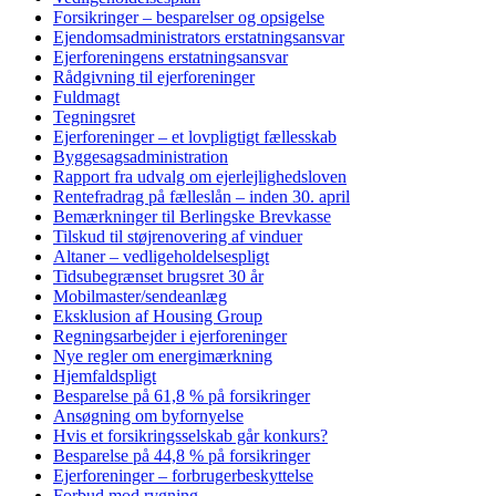
Forsikringer – besparelser og opsigelse
Ejendomsadministrators erstatningsansvar
Ejerforeningens erstatningsansvar
Rådgivning til ejerforeninger
Fuldmagt
Tegningsret
Ejerforeninger – et lovpligtigt fællesskab
Byggesagsadministration
Rapport fra udvalg om ejerlejlighedsloven
Rentefradrag på fælleslån – inden 30. april
Bemærkninger til Berlingske Brevkasse
Tilskud til støjrenovering af vinduer
Altaner – vedligeholdelsespligt
Tidsubegrænset brugsret 30 år
Mobilmaster/sendeanlæg
Eksklusion af Housing Group
Regningsarbejder i ejerforeninger
Nye regler om energimærkning
Hjemfaldspligt
Besparelse på 61,8 % på forsikringer
Ansøgning om byfornyelse
Hvis et forsikringsselskab går konkurs?
Besparelse på 44,8 % på forsikringer
Ejerforeninger – forbrugerbeskyttelse
Forbud mod rygning