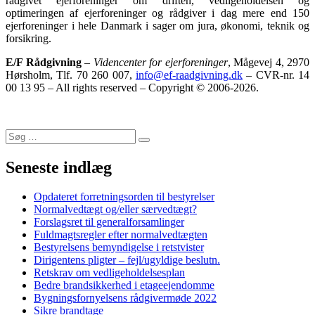
rådgivet ejerforeninger om driften, vedligeholdelsen og
optimeringen af ejerforeninger og rådgiver i dag mere end 150
ejerforeninger i hele Danmark i sager om jura, økonomi, teknik og
forsikring.
E/F Rådgivning
–
Videncenter for ejerforeninger
, Mågevej 4, 2970
Hørsholm, Tlf. 70 260 007,
info@ef-raadgivning.dk
– CVR-nr. 14
00 13 95 – All rights reserved – Copyright © 2006-2026.
Søg
Søg
efter:
Seneste indlæg
Opdateret forretningsorden til bestyrelser
Normalvedtægt og/eller særvedtægt?
Forslagsret til generalforsamlinger
Fuldmagtsregler efter normalvedtægten
Bestyrelsens bemyndigelse i retstvister
Dirigentens pligter – fejl/ugyldige beslutn.
Retskrav om vedligeholdelsesplan
Bedre brandsikkerhed i etageejendomme
Bygningsfornyelsens rådgivermøde 2022
Sikre brandtage