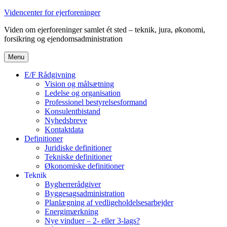
Videre
Videncenter for ejerforeninger
til
Viden om ejerforeninger samlet ét sted – teknik, jura, økonomi,
indhold
forsikring og ejendomsadministration
Menu
E/F Rådgivning
Vision og målsætning
Ledelse og organisation
Professionel bestyrelsesformand
Konsulentbistand
Nyhedsbreve
Kontaktdata
Definitioner
Juridiske definitioner
Tekniske definitioner
Økonomiske definitioner
Teknik
Bygherrerådgiver
Byggesagsadministration
Planlægning af vedligeholdelsesarbejder
Energimærkning
Nye vinduer – 2- eller 3-lags?