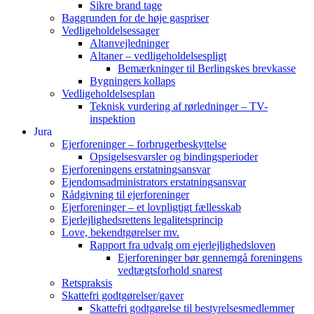
Sikre brand tage
Baggrunden for de høje gaspriser
Vedligeholdelsessager
Altanvejledninger
Altaner – vedligeholdelsespligt
Bemærkninger til Berlingskes brevkasse
Bygningers kollaps
Vedligeholdelsesplan
Teknisk vurdering af rørledninger – TV-
inspektion
Jura
Ejerforeninger – forbrugerbeskyttelse
Opsigelsesvarsler og bindingsperioder
Ejerforeningens erstatningsansvar
Ejendomsadministrators erstatningsansvar
Rådgivning til ejerforeninger
Ejerforeninger – et lovpligtigt fællesskab
Ejerlejlighedsrettens legalitetsprincip
Love, bekendtgørelser mv.
Rapport fra udvalg om ejerlejlighedsloven
Ejerforeninger bør gennemgå foreningens
vedtægtsforhold snarest
Retspraksis
Skattefri godtgørelser/gaver
Skattefri godtgørelse til bestyrelsesmedlemmer