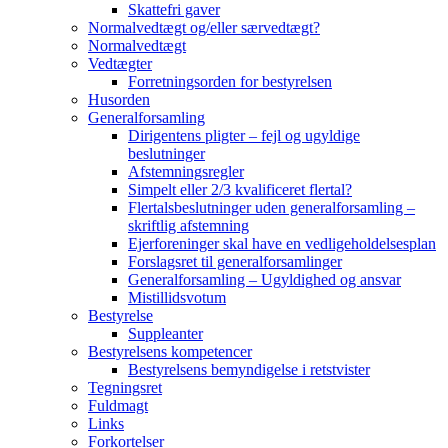
Skattefri gaver
Normalvedtægt og/eller særvedtægt?
Normalvedtægt
Vedtægter
Forretningsorden for bestyrelsen
Husorden
Generalforsamling
Dirigentens pligter – fejl og ugyldige
beslutninger
Afstemningsregler
Simpelt eller 2/3 kvalificeret flertal?
Flertalsbeslutninger uden generalforsamling –
skriftlig afstemning
Ejerforeninger skal have en vedligeholdelsesplan
Forslagsret til generalforsamlinger
Generalforsamling – Ugyldighed og ansvar
Mistillidsvotum
Bestyrelse
Suppleanter
Bestyrelsens kompetencer
Bestyrelsens bemyndigelse i retstvister
Tegningsret
Fuldmagt
Links
Forkortelser