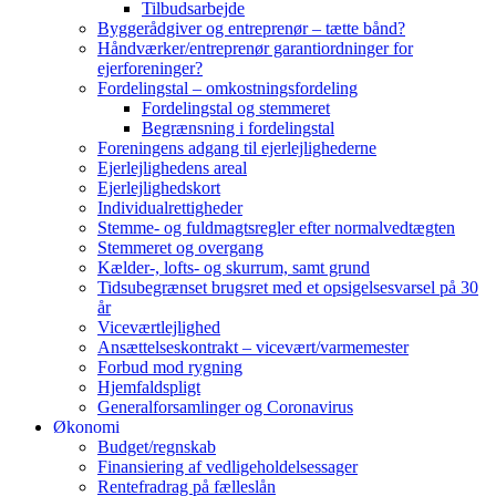
Tilbudsarbejde
Byggerådgiver og entreprenør – tætte bånd?
Håndværker/entreprenør garantiordninger for
ejerforeninger?
Fordelingstal – omkostningsfordeling
Fordelingstal og stemmeret
Begrænsning i fordelingstal
Foreningens adgang til ejerlejlighederne
Ejerlejlighedens areal
Ejerlejlighedskort
Individualrettigheder
Stemme- og fuldmagtsregler efter normalvedtægten
Stemmeret og overgang
Kælder-, lofts- og skurrum, samt grund
Tidsubegrænset brugsret med et opsigelsesvarsel på 30
år
Viceværtlejlighed
Ansættelseskontrakt – vicevært/varmemester
Forbud mod rygning
Hjemfaldspligt
Generalforsamlinger og Coronavirus
Økonomi
Budget/regnskab
Finansiering af vedligeholdelsessager
Rentefradrag på fælleslån